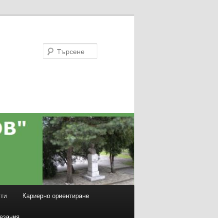
Търсене
ти
Кариерно ориентиране
езания