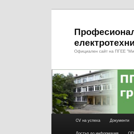
Професионал
електротехни
Официален сайт на ПГЕЕ "Ми
Основно
CV на успеха
Документи
Към
меню
Достъп до информация
ОП