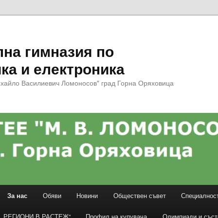
на гимназия по
ка и електроника
хайло Василиевич Ломоносов" град Горна Оряховица
За нас
Обяви
Новини
Обществен съвет
Специалнос
 „РЕГИОНИ В РАСТЕЖ“
Профил на купувача
Олимпиади и съст