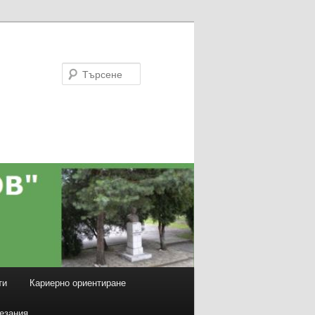
Търсене
ти
Кариерно ориентиране
езания