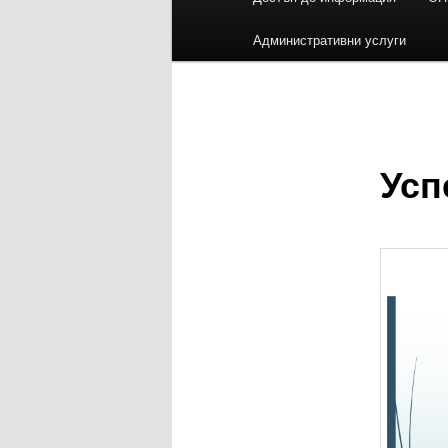
основното
Административни услуги
съдържание
Усп