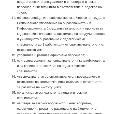
педагогическите специалисти и с непедагогическия
персонал в институцията в съответствие с Кодекса на
труда;
обявява свободните работни места в бюрото по труда, в
Регионалното управление на образованието и в
Информационната база данни за анализи и прогнози за
кадрово обезпечаване на системата на предучилищното
и училищното образование с педагогически
специалисти до 3 работни дни от овакантяването или от
откриването им;
управлява и развива ефективно персонала;
осигурява условия за повишаването на квалификацията
и за кариерното развитие на педагогическите
специалисти;
утвърждава план за организирането, провеждането и
отчитането на квалификацията съобразно стратегията
за развитие на институцията;
организира атестирането на педагогическите
специалисти;
отговаря за законосъобразното, целесъобразно,
ефективно и прозрачно разходване на бюджетните
средства, за което представя тримесечни отчети пред