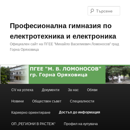
Търс
Професионална гимназия по
електротехника и електроника
Официален сайт на ПГЕЕ "Михайло Василиевич Ломоносов" град
Горна Оряховица
Основно
CV на успеха
Документи
За нас
Обяви
Към
меню
Новини
Обществен съвет
Специалности
основното
Достъп до информация
Кариерно ориентиране
съдържание
ОП „РЕГИОНИ В РАСТЕЖ“
Профил на купувача