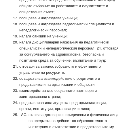
общото събрание на работниците и служителите и
обществения съвет;
поощрява и награждава ученици;
поощрява и награждава педагогически специалисти и
непедагогически персонал;
налага санкции на ученици;
налага дисциплинарни наказания на педагогически
специалисти и непедагогическия персонал; 24. отговаря
за осигуряването на здравословна, безопасна и
позитивна среда за обучение, възпитание и труд;
отговаря за законосъобразното и ефективното
управление на ресурсите;
осъществява взаимодействие с родителите и
представители на организации и общности;
взаимодейства със социалните партньори и
заинтересовани страни;
представлява институцията пред администрации,
органи, институции, организации и лица;
сключва договори с юридически и физически лица
по предмета на дейност на образователната
институция в съответствие с предоставените му