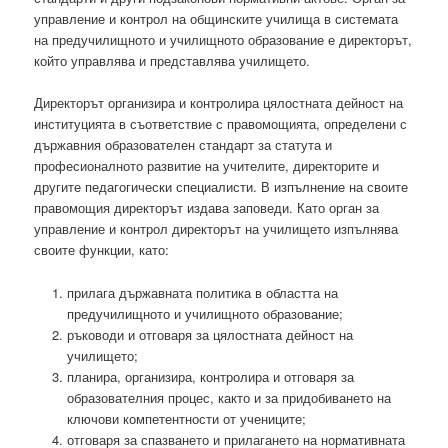
управление и контрол на общинските училища в системата
на предучилищното и училищното образование е директорът,
който управлява и представлява училището.
Директорът организира и контролира цялостната дейност на
институцията в съответствие с правомощията, определени с
държавния образователен стандарт за статута и
професионалното развитие на учителите, директорите и
другите педагогически специалисти. В изпълнение на своите
правомощия директорът издава заповеди. Като орган за
управление и контрол директорът на училището изпълнява
своите функции, като:
прилага държавната политика в областта на
предучилищното и училищното образование;
ръководи и отговаря за цялостната дейност на
училището;
планира, организира, контролира и отговаря за
образователния процес, както и за придобиването на
ключови компетентности от учениците;
отговаря за спазването и прилагането на нормативната