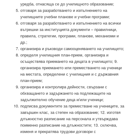
уредба, отнасяща се до училищното образование;
отговаря за разработването и изпълнението на
училищните учебни планове и учебни програми;
отговаря за разработването и изпълнението на всички
вътрешни за институцията документи – правилници,
правила, стратегии, програми, планове, механизми и
др.;
организира и ръководи самооценяването на училището;
определя училищния план-прием, организира и
осъществява приемането на децата в училището; 9.
организира приемането или преместването на ученици
на местата, определени с училищния и с държавния
план-прием;
организира и контролира дейности, свързани с
обхващането и задържането на подлежащите на
задължително обучение деца и/или ученици;
подписва документите за преместване на учениците, за
завършен клас, за степен на образование; 12. изготвя
длъжностно разписание на персонала и утвърждава
поименно разписание на длъжностите; 13. сключва,
изменя и прекратява трудови договори с