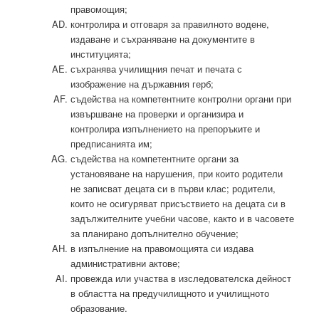
правомощия;
контролира и отговаря за правилното водене,
издаване и съхраняване на документите в
институцията;
съхранява училищния печат и печата с
изображение на държавния герб;
съдейства на компетентните контролни органи при
извършване на проверки и организира и
контролира изпълнението на препоръките и
предписанията им;
съдейства на компетентните органи за
установяване на нарушения, при които родители
не записват децата си в първи клас; родители,
които не осигуряват присъствието на децата си в
задължителните учебни часове, както и в часовете
за планирано допълнително обучение;
в изпълнение на правомощията си издава
административни актове;
провежда или участва в изследователска дейност
в областта на предучилищното и училищното
образование.